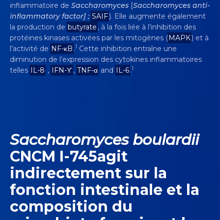
inflammatoire de
Saccharomyces
[
Saccharomyces anti-
inflammatory factor] ;
SAIF
). Elle augmente également
la production de
butyrate
, à la fois liée à l’inhibition des
protéines kinases activées par les mitogènes (
MAPK
) et à
1
l’activité de
NF-κB
.
Cette inhibition entraîne une
diminution de l’expression des cytokines inflammatoires
1
telles
IL-8
,
IFN-ϒ
,
TNF-α
and
IL-6
.
Saccharomyces boulardii
CNCM I-745agit
indirectement sur la
fonction intestinale et la
composition du