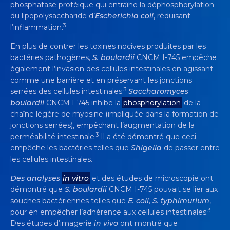
phosphatase protéique qui entraîne la déphosphorylation
du lipopolysaccharide d’
Escherichia coli
, réduisant
3
l’inflammation.
En plus de contrer les toxines nocives produites par les
bactéries pathogènes,
S. boulardii
CNCM I-745 empêche
également l’invasion des cellules intestinales en agissant
comme une barrière et en préservant les jonctions
3
serrées des cellules intestinales.
Saccharomyces
boulardii
CNCM I-745 inhibe la
phosphorylation
de la
chaîne légère de myosine (impliquée dans la formation de
jonctions serrées), empêchant l’augmentation de la
3
perméabilité intestinale.
Il a été démontré que ceci
empêche les bactéries telles que
Shigella
de passer entre
les cellules intestinales.
Des analyses
in vitro
et des études de microscopie ont
démontré que
S. boulardii
CNCM I-745 pouvait se lier aux
souches bactériennes telles que
E. coli
,
S. typhimurium
,
3
pour en empêcher l’adhérence aux cellules intestinales.
Des études d’imagerie
in vivo
ont montré que