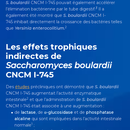
S. boulardii
CNCM I-745 pouvait également accélérer
3
l’élimination bactérienne par le tube digestif.
Il a
également été montré que
S. boulardii
CNCM I-
745 inhibait directement la croissance des bactéries telles
2
que
Yersinia enterocolitium.
Les effets trophiques
indirectes de
Saccharomyces boulardii
CNCM I-745
Des
études
précliniques ont démontré que
S. boulardii
CNCM I-745 augmentait l’activité enzymatique
2
intestinale
et que l’administration de
S. boulardii
CNCM I-745 était associée à une augmentation :
de
lactase
, de
α-glucosidase
et de
phosphatase
alcaline
qui sont impliquées dans l’activité intestinale
1
normale
;