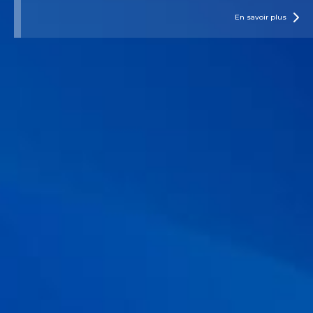
rotavirus-induced diarrhea.
Digestive diseases and sciences.
En savoir plus
1984; 29(11): 1028-1035.
05 . Röder PV,
et al.
The role of SGLT1 and GLUT2 in intestinal
glucose transport and sensing.
PloS one.
2014; 9(2). doi:
10.1371/journal.pone.0089977
06 . Buts JP,
et al.
Saccharomyces boulardii enhances N-terminal
peptide hydrolysis in suckling rat small intestine by endoluminal
release of a zinc-binding metalloprotease.
Pediatric research.
2002; 51(4): 528.
07 . More MI, and Swidsinski, A.
Saccharomyces boulardii
CNCM
I-745 supports regeneration of the intestinal microbiota after
diarrheic dysbiosis–a review.
Clinical and experimental
gastroenterology.
2015; 8: 237.