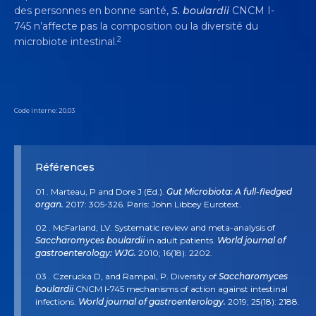
des personnes en bonne santé,
S. boulardii
CNCM I-
745 n’affecte pas la composition ou la diversité du
2
microbiote intestinal.
Code interne: 20.03
Références
01 . Marteau, P and Dore J (Ed.).
Gut Microbiota: A full-fledged
organ.
2017: 305-326. Paris: John Libbey Eurotext.
02 . McFarland, LV. Systematic review and meta-analysis of
Saccharomyces boulardii
in adult patients.
World journal of
gastroenterology: WJG.
2010; 16(18): 2202.
03 . Czerucka D, and Rampal, P. Diversity of
Saccharomyces
boulardii
CNCM I-745 mechanisms of action against intestinal
infections.
World journal of gastroenterology.
2019; 25(18): 2188.
04 . Graham DY, Sackman JW, and Estes, MK. Pathogenesis of