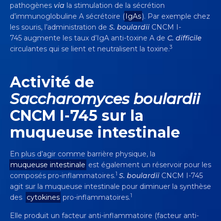
pathogènes
via
la stimulation de la sécrétion
d’immunoglobuline A sécrétoire (
IgAs
). Par exemple chez
les souris, l’administration de
S. boulardii
CNCM I-
745 augmente les taux d’IgA anti-toxine A de
C. difficile
3
circulantes qui se lient et neutralisent la toxine.
Activité de
Saccharomyces boulardii
CNCM I-745 sur la
muqueuse intestinale
En plus d’agir comme barrière physique, la
muqueuse intestinale
est également un réservoir pour les
1
composés pro-inflammatoires.
S. boulardii
CNCM I-745
agit sur la muqueuse intestinale pour diminuer la synthèse
1
des
cytokines
pro-inflammatoires.
Elle produit un facteur anti-inflammatoire (facteur anti-