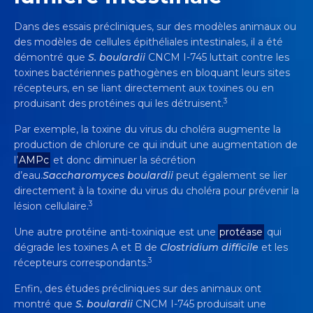
Dans des essais précliniques, sur des modèles animaux ou
des modèles de cellules épithéliales intestinales, il a été
démontré que
S. boulardii
CNCM I-745 luttait contre les
toxines bactériennes pathogènes en bloquant leurs sites
récepteurs, en se liant directement aux toxines ou en
3
produisant des protéines qui les détruisent.
Par exemple, la toxine du virus du choléra augmente la
production de chlorure ce qui induit une augmentation de
l’
AMPc
et donc diminuer la sécrétion
d’eau.
Saccharomyces boulardii
peut également se lier
directement à la toxine du virus du choléra pour prévenir la
3
lésion cellulaire.
Une autre protéine anti-toxinique est une
protéase
qui
dégrade les toxines A et B de
Clostridium difficile
et les
3
récepteurs correspondants.
Enfin, des études précliniques sur des animaux ont
montré que
S. boulardii
CNCM I-745 produisait une