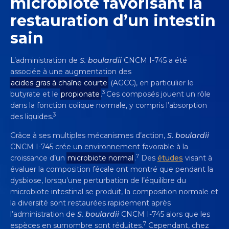
microbiote favorisant la
restauration d’un intestin
sain
L’administration de
S. boulardii
CNCM I-745 a été
associée à une augmentation des
acides gras à chaîne courte
(AGCC), en particulier le
3
butyrate et le
propionate
.
Ces composés jouent un rôle
dans la fonction colique normale, y compris l’absorption
3
des liquides.
Grâce à ses multiples mécanismes d’action,
S. boulardii
CNCM I-745 crée un environnement favorable à la
7
croissance d’un
microbiote normal
.
Des
études
visant à
évaluer la composition fécale ont montré que pendant la
dysbiose, lorsqu’une perturbation de l’équilibre du
microbiote intestinal se produit, la composition normale et
la diversité sont restaurées rapidement après
l’administration de
S. boulardii
CNCM I-745 alors que les
7
espèces en surnombre sont réduites.
Cependant, chez