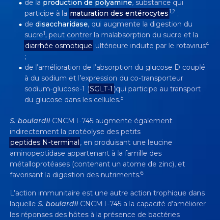
de la
production de polyamine
, substance qui
1,2
participe à la
maturation des entérocytes
;
de
disaccharidase
, qui augmente la digestion du
1
sucre
, peut contrer la malabsorption du sucre et la
4
diarrhée osmotique
ultérieure induite par le rotavirus
;
de l’amélioration de l’absorption du glucose D couplé
à du sodium et l’expression du co-transporteur
sodium-glucose-1 (
SGLT-1
)qui participe au transport
5
du glucose dans les cellules.
S. boulardii
CNCM I-745 augmente également
indirectement la protéolyse des petits
peptides N-terminal
, en produisant une leucine
S. BOULARDII
CNCM I-745 TRAITE LES
aminopeptidase appartenant à la famille des
CAUSES ET LES SYMPTÔMES DE LA
métalloprotéases (contenant un atome de zinc), et
DIARRHÉE À L’AIDE DE MÉCANISMES
6
favorisant la digestion des nutriments.
D’ACTION SPÉCIFIQUES PROUVÉS
L’action immunitaire est une autre action trophique dans
Vidéo
6 min
laquelle
S. boulardii
CNCM I-745 a la capacité d’améliorer
les réponses des hôtes à la présence de bactéries