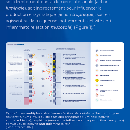
soit directement dans la lumière intestinale (action
luminale
), soit indirectement pour influencer la
production enzymatique (action
trophique
), soit en
agissant sur la muqueuse, notamment l’activité anti-
2
inflammatoire (action
mucosale
) (Figure 1).
Figure 1 : Les multiples mécanismes d’action démontrés de
Saccharomyces
boulardii
CNCM I-745. Il existe 3 actions principales : luminale (activité
antimicrobienne), trophique (exerce une influence sur la production d’enzymes)
2
et muqueuse (activité anti-inflammatoire).
(Code interne : 20.60)