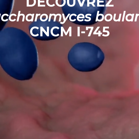
DÉCOUVREZ
ccharomyces
boular
CNCM I-745