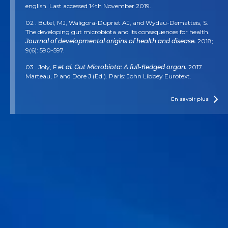
english. Last accessed 14th November 2019.
02 . Butel, MJ, Waligora-Dupriet AJ, and Wydau-Dematteis, S.
The developing gut microbiota and its consequences for health.
Journal of developmental origins of health and disease.
2018;
9(6): 590-597.
03 . Joly, F
et al. Gut Microbiota: A full-fledged organ.
2017.
Marteau, P and Dore J (Ed.). Paris: John Libbey Eurotext.
04 . More MI, and Swidsinski, A.
Saccharomyces boulardii
CNCM I-745 supports regeneration of the intestinal microbiota
En savoir plus
after diarrheic dysbiosis–a review.
Clinical and experimental
gastroenterology.
2015; 8: 237.
05 . Terefe, N. Food Fermentation. Reference Module in Food
Science. Elsevier. 2016. ISBN 9780081005965. Pages 1-3.
https://doi.org/10.1016/B978-0-08-100596-5.03420-X.
06 . De Simone, Claudio. The unregulated probiotic market.
Clinical Gastroenterology and Hepatology.
2019; 17(5): 809-817.
07 . Aguilar-Toalá JE,
et al.
Postbiotics: An evolving term within
the functional foods field.
Trends in Food Science & Technology.
2018; 75: 105-114.
08 . Kolacek S, et al. Commercial probiotic products: A call for