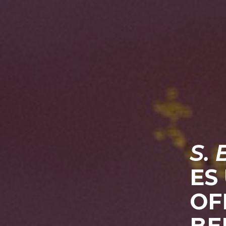
S.
ES
OF
BE