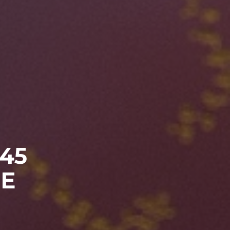
45
UE