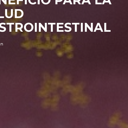
LUD
STROINTESTINAL
in