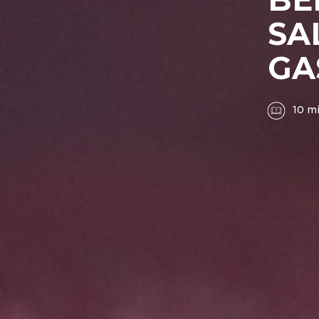
SA
GA
10 m