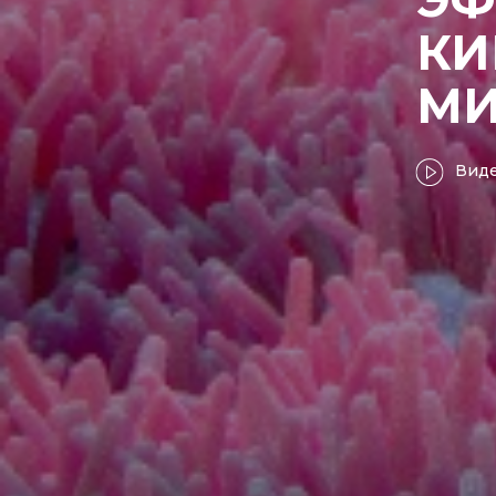
КИ
МИ
Вид