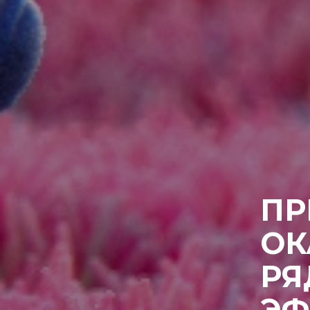
ПР
ОК
РЯ
ЭФ