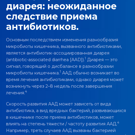
диарея: неожиданное
следствие приема
антибиотиков.
Основным последствием изменения разнообразия
микробиоты кишечника, вызванного антибиотиками,
является антибиотик-ассоциированная диарея
1
(antibiotic-associated diarrhea [AAD]).
Диарея — это
сигнал, говорящий о дисбалансе в разнообразии
1
микробиоты кишечника.
ААД обычно возникает во
время лечения антибиотиками, однако диарея может
возникнуть через 2–8 недель после завершения
4
лечения.
Скорость развития ААД может зависеть от вида
антибиотика, а вид вредных бактерий, развивающихся
в кишечнике после приема антибиотиков, может
4
влиять на степень тяжести / частоту развития ААД.
Например, треть случаев ААД вызваны бактерией