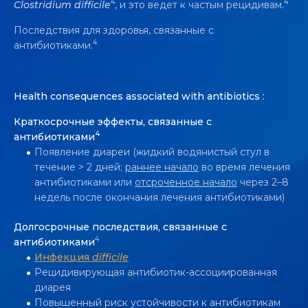
4
4
Clostridium difficile
, и это ведет к частым рецидивам.
Последствия для здоровья, связанные с
4
антибиотиками.
Health consequences associated with antibiotics :
Краткосрочные эффекты, связанные с
4
антибиотиками
Появление диареи (жидкий водянистый стул в
течение > 2 дней;
раннее начало
во время лечения
антибиотиками или
отсроченное начало
через 2–8
недель после окончания лечения антибиотиками)
Долгосрочные последствия, связанные с
4
антибиотиками
Инфекция
difficile
Рецидивирующая антибиотик-ассоциированная
диарея
Повышенный риск устойчивости к антибиотикам