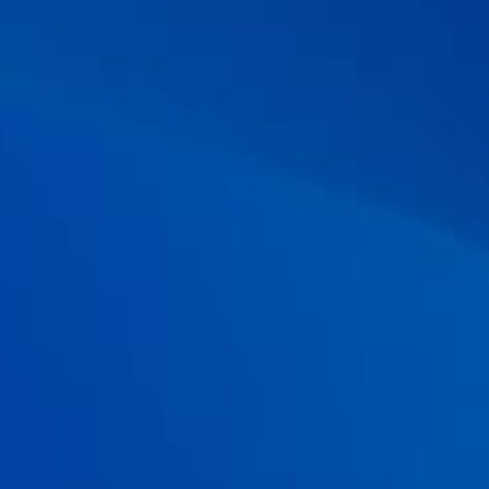
analysis:
Saccharomyces boulardii
in the prevention of
antibiotic-associated diarrhea.
Alimentary pharmacology &
therapeutics.
2015; 42(7): 793-801.
07 . Kabbani TA,
et al.
Prospective randomized controlled study
on the effects of
Saccharomyces boulardii
CNCM I-745 and
amoxicillin-clavulanate or the combination on the gut
microbiota of healthy volunteers.
Gut microbes.
2017; 8(1): 17-32.
08 . Neut C, Mahieux S, and Dubreuil LJ. Antibiotic susceptibility
of probiotic strains: is it reasonable to combine probiotics with
antibiotics?.
Medecine et maladies infectieuses.
2017; 47(7): 477-
483.