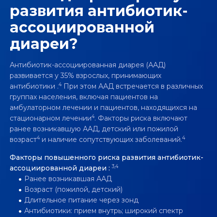
развития антибиотик-
ассоциированной
диареи?
Антибиотик-ассоциированная диарея (ААД)
развивается у 35% взрослых, принимающих
4
антибиотики .
При этом ААД встречается в различных
группах населения, включая пациентов на
амбулаторном лечении и пациентов, находящихся на
4
стационарном лечении
. Факторы риска включают
ранее возникавшую ААД, детский или пожилой
4
4
возраст
и наличие сопутствующих заболеваний.
Факторы повышенного риска развития антибиотик-
3,4
ассоциированной диареи :
Ранее возникавшая ААД
Возраст (пожилой, детский)
Длительное питание через зонд
Антибиотики: прием внутрь; широкий спектр