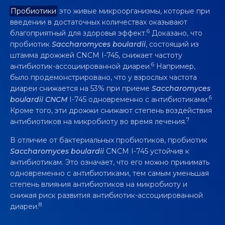
Пробиотики
это живые микроорганизмы, которые при
введении в достаточных количествах оказывают
6
благоприятный для здоровья эффект.
Доказано, что
пробиотик
Saccharomyces
boulardii
, состоящий из
штамма дрожжей CNCM I-745, снижает частоту
6
антибиотик-ассоциированной диареи.
Например,
было продемонстрировано, что у взрослых частота
диареи снижается на 53% при приеме
Saccharomyces
6
boulardii
CNCM
I-745 одновременно с антибиотиками.
Кроме того, эти дрожжи снижают степень воздействия
7
антибиотиков на микробиоту во время лечения.
В отличие от бактериальных пробиотиков, пробиотик
Saccharomyces boulardii
CNCM I-745 устойчив к
антибиотикам. Это означает, что его можно принимать
одновременно с антибиотиками, тем самым уменьшая
степень влияния антибиотиков на микробиоту и
снижая риск развития антибиотик-ассоциированной
8
диареи.