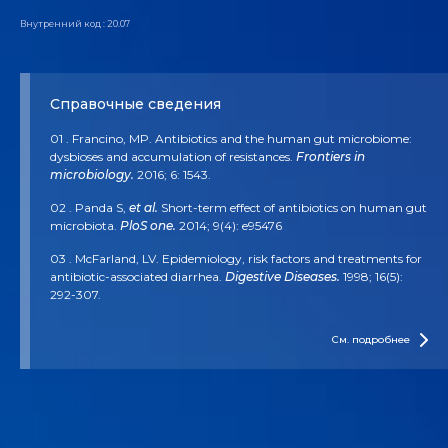
Внутренний код : 20.07
Справочные сведения
01 . Francino, MP. Antibiotics and the human gut microbiome:
dysbioses and accumulation of resistances.
Frontiers in
microbiology.
2016; 6: 1543.
02 . Panda S,
et al.
Short-term effect of antibiotics on human gut
microbiota.
PloS one.
2014; 9(4): e95476
03 . McFarland, LV. Epidemiology, risk factors and treatments for
antibiotic-associated diarrhea.
Digestive Diseases.
1998; 16(5):
292-307.
04 . McFarland LV. Antibiotic-associated diarrhea: epidemiology,
trends and treatment.
Future Microbiology.
2008; 3(5): 563-578.
См. подробнее
05 . Palleja A,
et al.
Recovery of gut microbiota of healthy adults
following antibiotic exposure.
Nature microbiology.
2018; 3(11):
1255.
06 . Szajewska H, and Kolodziej, M. Systemic review with meta-