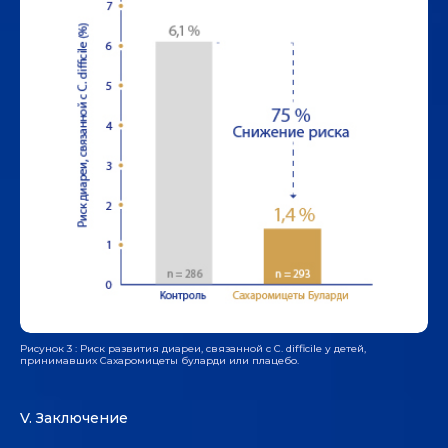
Рисунок 3 : Риск развития диареи, связанной с C. difficile у детей,
принимавших Сахаромицеты буларди или плацебо.
V. Заключение