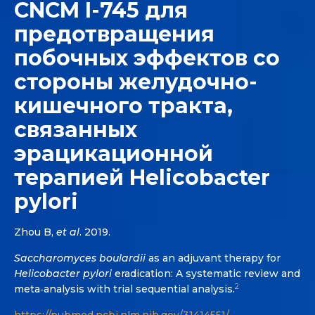
CNCM I-745 для
предотвращения
побочных эффектов со
стороны желудочно-
кишечного тракта,
связанных
эрацикационной
терапией Helicobacter
pylori
Zhou B,
et al
. 2019.
Saccharomyces boulardii
as an adjuvant therapy for
Helicobacter pylori
eradication: A systematic review and
2
meta‐analysis with trial sequential analysis.
https://pubmed.ncbi.nlm.nih.gov/31414551/