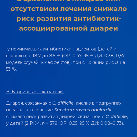
отсутствием лечения снижало
риск развития антибиотик-
ассоциированной диареи
у принимавших антибиотики пациентов (детей и
взрослых) с 18,7 до 8,5 % (ОР: 0,47, 95 % ДИ: 0,38–0,57,
модель случайных эффектов), при снижении риска на
53 %.
B.
Вторичные показатели
:
Диарея, связанная с
C. difficile
: анализ в подгруппах
показал, что лечение
Saccharomyces boulardii
снижало риск развития диареи, связанной с
C. difficile
,
у детей (2 РКИ,
n
= 579, ОР: 0,25, 95 % ДИ: 0,08–0,73).