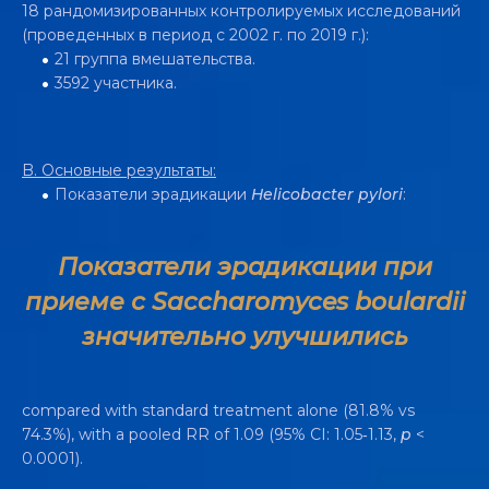
18 рандомизированных контролируемых исследований
(проведенных в период с 2002 г. по 2019 г.):
21 группа вмешательства.
3592 участника.
B.
Основные результаты:
Показатели эрадикации
Helicobacter pylori
:
Показатели эрадикации при
приеме с Saccharomyces boulardii
значительно улучшились
compared with standard treatment alone (81.8% vs
ЭФФЕКТИВНОСТЬ SACCHAROMYCES
74.3%), with a pooled RR of 1.09 (95% CI: 1.05‐1.13,
p
<
BOULARDII CNCM I-745 В ЛЕЧЕНИИ
0.0001).
ДИАРЕИ ПРОДЕМОНСТРИРОВАНА