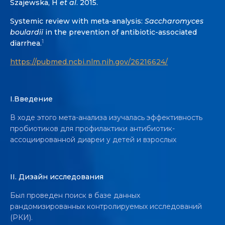
Szajewska, H
et al
. 2015.
Systemic review with meta-analysis:
Saccharomyces
boulardii
in the prevention of antibiotic-associated
1
diarrhea.
https://pubmed.ncbi.nlm.nih.gov/26216624/
I.
Введение
В ходе этого мета-анализа изучалась эффективность
пробиотиков для профилактики антибиотик-
ассоциированной диареи у детей и взрослых
II. Дизайн исследования
Был проведен поиск в базе данных
рандомизированных контролируемых исследований
(РКИ).