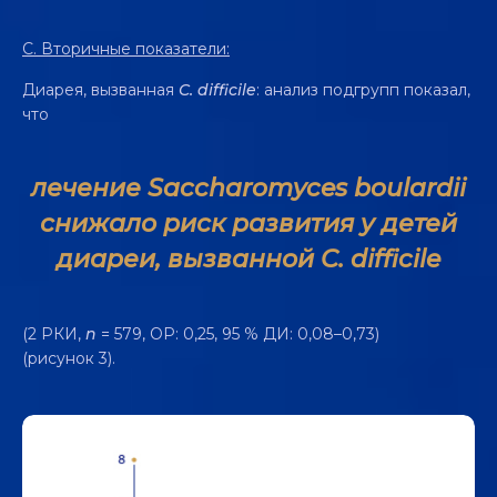
C.
Вторичные показатели
:
Диарея, вызванная
C. difficile
: анализ подгрупп показал,
что
лечение Saccharomyces boulardii
снижало риск развития у детей
диареи, вызванной C. difficile
(2 РКИ,
n
= 579, ОР: 0,25, 95 % ДИ: 0,08–0,73)
(рисунок 3).