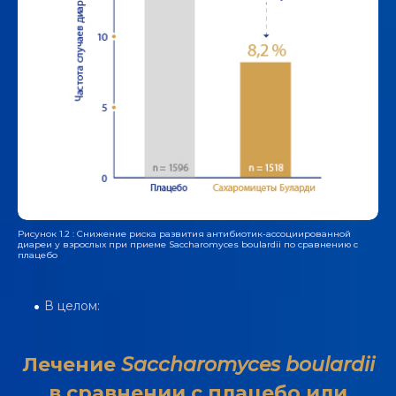
Рисунок 1.2 : Снижение риска развития антибиотик-ассоциированной
диареи у взрослых при приеме Saccharomyces boulardii по сравнению с
плацебо
В целом:
Лечение
Saccharomyces boulardii
в сравнении с плацебо или