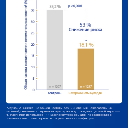
Рисунок 2 : Снижение общей частоты возникновения нежелательных
явлений, связанных с приемом препаратов для эрадикационной терапии
H. pylori, при использовании Saccharomyces boulardii по сравнению с
применением только препаратов для лечения инфекции.