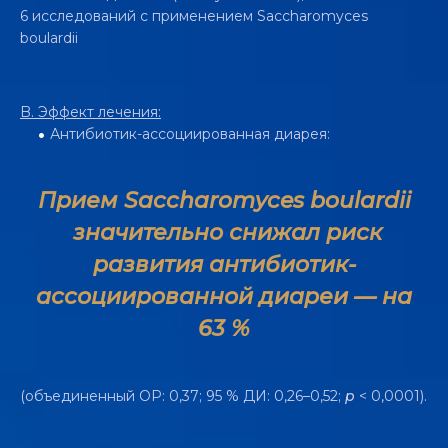
6 исследований с применением Saccharomyces
boulardii
B.
Э
ффект лечения:
Антибиотик-ассоциированная диарея:
Прием Saccharomyces boulardii
значительно снижал риск
развития антибиотик-
ассоциированной диареи — на
63 %
(объединенный ОР: 0,37; 95 % ДИ: 0,26–0,52;
p
< 0,0001).