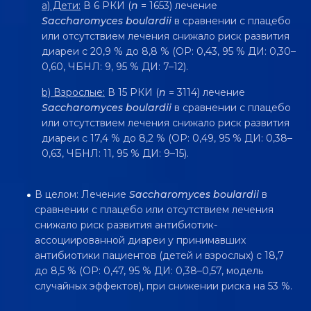
a) Дети:
В 6 РКИ (
n
= 1653) лечение
Saccharomyces boulardii
в сравнении с плацебо
или отсутствием лечения снижало риск развития
диареи с 20,9 % до 8,8 % (ОР: 0,43, 95 % ДИ: 0,30–
0,60, ЧБНЛ: 9, 95 % ДИ: 7–12).
b) Взрослые:
В 15 РКИ (
n
= 3114) лечение
Saccharomyces boulardii
в сравнении с плацебо
или отсутствием лечения снижало риск развития
диареи с 17,4 % до 8,2 % (ОР: 0,49, 95 % ДИ: 0,38–
0,63, ЧБНЛ: 11, 95 % ДИ: 9–15).
В целом: Лечение
Saccharomyces boulardii
в
сравнении с плацебо или отсутствием лечения
снижало риск развития антибиотик-
ассоциированной диареи у принимавших
антибиотики пациентов (детей и взрослых) с 18,7
до 8,5 % (ОР: 0,47, 95 % ДИ: 0,38–0,57, модель
случайных эффектов), при снижении риска на 53 %.