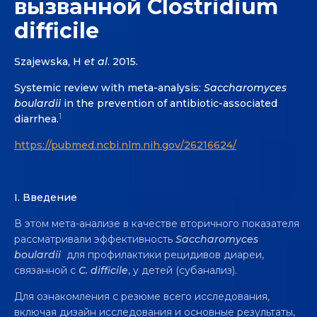
вызванной Clostridium
difficile
Szajewska, H
et al
. 2015.
Systemic review with meta-analysis:
Saccharomyces
boulardii
in the prevention of antibiotic-associated
1
diarrhea.
https://pubmed.ncbi.nlm.nih.gov/26216624/
I.
Введение
В этом мета-анализе в качестве вторичного показателя
рассматривали эффективность
Saccharomyces
boulardii
для профилактики рецидивов диареи,
связанной с
C. difficile
, у детей (субанализ).
Для ознакомления с резюме всего исследования,
включая дизайн исследования и основные результаты,