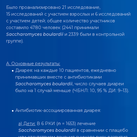
Было проанализировано 21 исследование,
15 исследований с участием взрослых и 6 исследований
с участием детей; общее количество участников
составило 4780 человек (2441 принимали
Saccharomyces boulardii
и 2339 были в контрольной
группе).
A. Основные результаты:
Диарея: на каждые 10 пациентов, ежедневно
принимавших вместе с антибиотиками
Saccharomyces boulardii
, число случаев диареи
было на 1 случай меньше (ЧБНЛ: 10, 95 % ДИ: 9–13).
Антибиотик-ассоциированная диарея:
a) Дети:
В 6 РКИ (
n
= 1653) лечение
Saccharomyces boulardii
в сравнении с плацебо