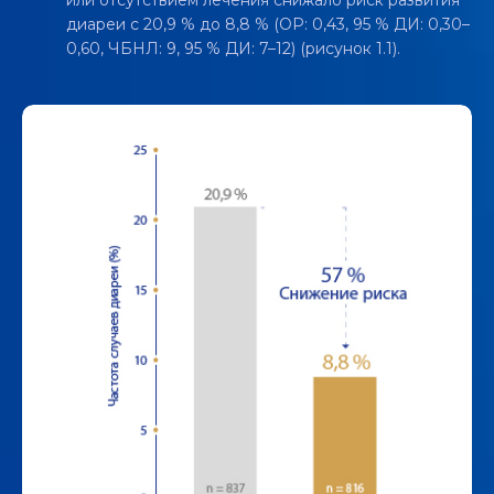
или отсутствием лечения снижало риск развития
диареи с 20,9 % до 8,8 % (ОР: 0,43, 95 % ДИ: 0,30–
0,60, ЧБНЛ: 9, 95 % ДИ: 7–12) (рисунок 1.1).