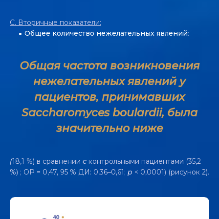
В МНОГОЧИСЛЕННЫХ КЛЮЧЕВЫХ
КЛИНИЧЕСКИХ ИССЛЕДОВАНИЯХ
C.
Вторичные показатели:
Общее количество нежелательных явлений
:
Общая частота возникновения
нежелательных явлений у
пациентов, принимавших
Saccharomyces boulardii, была
значительно ниже
(
18,1 %) в сравнении
с
контрольными пациентами (35,2
%) ; ОР = 0,47, 95 % ДИ: 0,36–0,61;
p
< 0,0001) (рисунок 2).