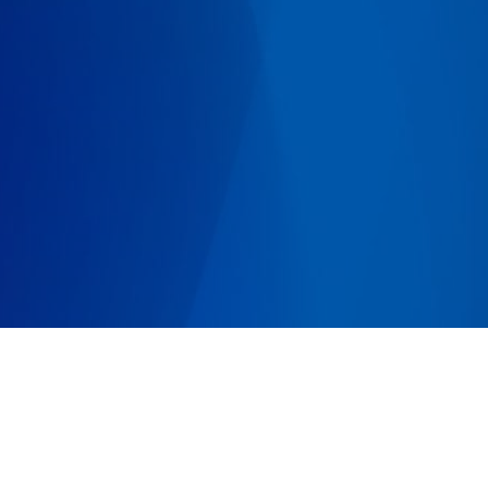
Biocodex
22 rue des Aqueducs,
94250 GENTILLY
France