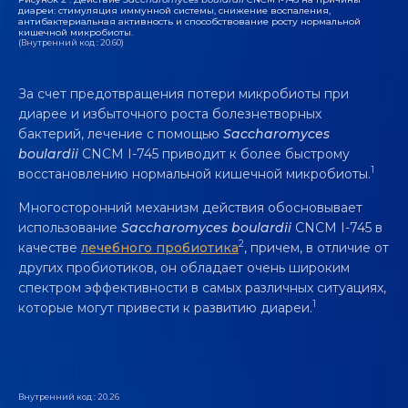
диареи: стимуляция иммунной системы, снижение воспаления,
антибактериальная активность и способствование росту нормальной
кишечной микробиоты.
(Внутренний код : 20.60)
За счет предотвращения потери микробиоты при
диарее и избыточного роста болезнетворных
бактерий, лечение с помощью
Saccharomyces
boulardii
CNCM I-745 приводит к более быстрому
1
восстановлению нормальной кишечной микробиоты.
Многосторонний механизм действия обосновывает
использование
Saccharomyces boulardii
CNCM I-745 в
2
качестве
лечебного пробиотика
, причем, в отличие от
других пробиотиков, он обладает очень широким
спектром эффективности в самых различных ситуациях,
1
которые могут привести к развитию диареи.
Внутренний код : 20.26