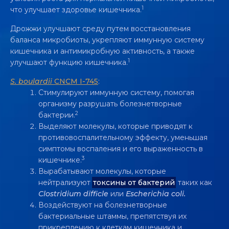
1
что улучшает здоровье кишечника.
Дрожжи улучшают среду путем восстановления
баланса микробиоты, укрепляют иммунную систему
кишечника и антимикробную активность, а также
1
улучшают функцию кишечника.
ДРОЖЖЕВОЙ ПРОБИОТИК
S. boulardii
CNCM I-745
:
SACCHAROMYCES BOULARDII
CNCM I-
Стимулируют иммунную систему, помогая
организму разрушать болезнетворные
745 ОБЛАДАЕТ МНОГОСТОРОННИМ
2
бактерии.
МЕХАНИЗМОМ ДЕЙСТВИЯ ДЛЯ
Выделяют молекулы, которые приводят к
БОРЬБЫ С ДИАРЕЕЙ
противовоспалительному эффекту, уменьшая
симптомы воспаления и его выраженность в
Видео
3
кишечнике.
Вырабатывают молекулы, которые
нейтрализуют
токсины от бактерий
таких как
Clostridium
difficle
или
Escherichia
coli.
Воздействуют на болезнетворные
бактериальные штаммы, препятствуя их
прикреплению к клеткам кишечника и