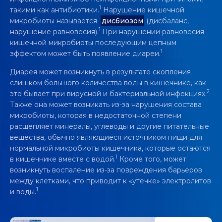
1
такими как антибиотики.
Нарушение кишечной
микробиоты называется
дисбиозом
(дисбаланс,
1
нарушение равновесия).
При нарушении равновесия
кишечной микробиоты последующим цепным
1
эффектом может быть появление диареи.
Диарея может возникнуть в результате скопления
слишком большого количества воды в кишечнике, как
2
это бывает при вирусной и бактериальной инфекциях.
Также она может возникать из-за нарушения состава
микробиоты, которая в недостаточной степени
расщепляет минералы, углеводы и другие питательные
вещества, обычно являющиеся источником пищи для
нормальной микробиоты кишечника, которые остаются
1
в кишечнике вместе с водой.
Кроме того, может
возникнуть воспаление из-за повреждения барьеров
между клетками, что приводит к «утечке» электролитов
1
и воды.