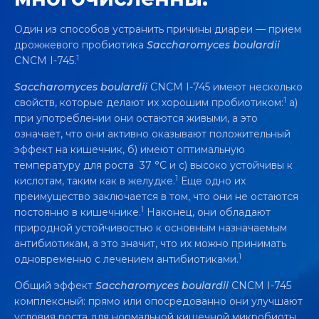
Один из способов устранить причины диареи — прием
дрожжевого пробиотика
Saccharomyces boulardii
1
CNCM I-745.
Saccharomyces boulardii
CNCM I-745 имеют несколько
1
свойств, которые делают их хорошим пробиотиком:
a)
при употреблении они остаются живыми, а это
означает, что они активно оказывают положительный
эффект на кишечник, б) имеют оптимальную
температуру для роста 37 °C и c) высоко устойчивы к
1
кислотам, таким как в желудке.
Еще одно их
преимущество заключается в том, что они не остаются
1
постоянно в кишечнике.
Наконец, они обладают
природной устойчивостью к основным назначаемым
антибиотикам, а это значит, что их можно принимать
1
одновременно с лечением антибиотиками.
Общий эффект
Saccharomyces boulardii
CNCM I-745
комплексный: прямо или опосредованно они улучшают
условия роста для нормальной кишечной микробиоты,