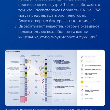
2
проникновению внутрь.
Также сообщалось о
том, что
Saccharomyces boulardii
CNCM I-745
могут предотвращать рост некоторых
2
болезнетворных бактериальных штаммов.
Вырабатывают вещества, которые оказывают
положительное воздействие на клетки
3
кишечника, стимулируя их рост и функцию.
Рисунок 2 : Действие
Saccharomyces boulardii
CNCM I-745 на причины