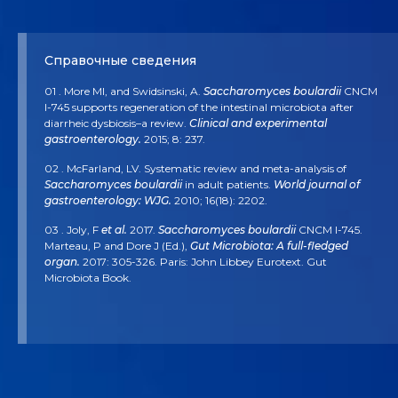
Справочные сведения
01 . More MI, and Swidsinski, A.
Saccharomyces boulardii
CNCM
I-745 supports regeneration of the intestinal microbiota after
diarrheic dysbiosis–a review.
Clinical and experimental
gastroenterology.
2015; 8: 237.
02 . McFarland, LV. Systematic review and meta-analysis of
Saccharomyces boulardii
in adult patients.
World journal of
gastroenterology: WJG.
2010; 16(18): 2202.
03 . Joly, F
et al.
2017.
Saccharomyces boulardii
CNCM I-745.
Marteau, P and Dore J (Ed.),
Gut Microbiota: A full-fledged
organ.
2017: 305-326. Paris: John Libbey Eurotext. Gut
Microbiota Book.