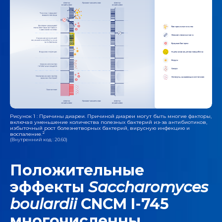
Рисунок 1 : Причины диареи. Причиной диареи могут быть многие факторы,
включая уменьшение количества полезных бактерий из-за антибиотиков,
избыточный рост болезнетворных бактерий, вирусную инфекцию и
2
воспаление.
(Внутренний код : 20.60)
Положительные
эффекты
Saccharomyces
boulardii
CNCM I-745
многочисленны.